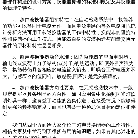
器部件构造的设计方案，换能器原理的标准和限定及其换能器
的物理学特性。
2、超声波换能器阻抗特性：在自动检测系统中，换能器
的功能可以等同于电路元件，而且电源电路的等效电路阻抗统
计分析方法可用于叙述换能器的工作中特性，换能器的阻抗特
性和传感器的工作模式。换能器自身的安装构造与能量交换元
器件的原材料特性息息相关。
3、超声波换能器噪音水准：因为换能器的里面电阻器，
输电线或负荷上分子结构(或分子)的热运动，即便外界声强为
零，换能器仍具备相应的电流输入输出，即噪音工作电压并不
大。与感应器的值同样。敏感度(回应)U是无关痛痒的。
4、超声波换能器方向性要素：在无损检测技术中，一般
规定换能器具备明显的方向性，如同应用集中化拍照闪光灯照
明灯具一样，这有益于动能的密集传送，在接受情况下能够得
到更强的频率稳定度，而且也有益于检验总体目标的定位和评
定。
我们从四个方面给大家介绍了超声波换能器的工作特性。
相信大家从中学习到了很多有用的知识吧，如果有其他兴趣的
可以关注我们的新闻动态哦。